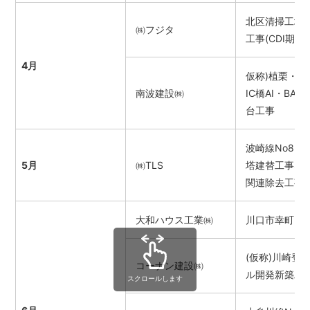
北区清掃工場
㈱フジタ
工事(CDⅠ期)
4月
仮称)植栗・中
南波建設㈱
IC橋AI・BAI・
台工事
波崎線No8~N
5月
㈱TLS
塔建替工事な
関連除去工事
大和ハウス工業㈱
川口市幸町2丁
(仮称)川崎登
コーナン建設㈱
ル開発新築工
スクロールします