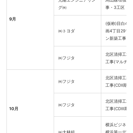
グ㈱
事・3工区
9月
(仮称)目白4
㈱トヨダ
画4丁目29マ
ン新築工事
北区清掃工場
㈱フジタ
工事(マルチⅡ期
北区清掃工場
㈱フジタ
工事(CDⅡ期)
北区清掃工場
㈱フジタ
10月
工事(CDⅢ期)
横浜ビジネス
㈱大林組
横浜第一デー