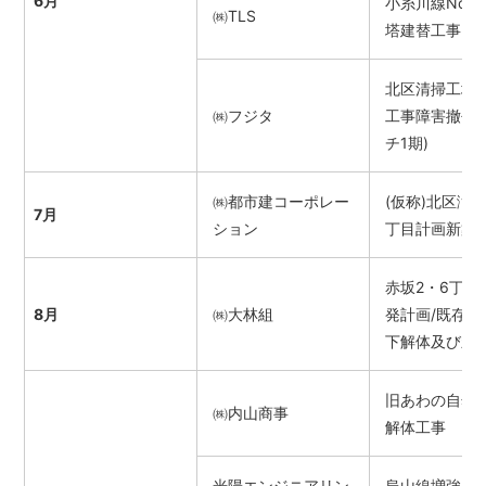
6月
小糸川線No,6
㈱TLS
塔建替工事
北区清掃工場
㈱フジタ
工事障害撤去(
チ1期)
㈱都市建コーポレー
(仮称)北区滝
7月
ション
丁目計画新築
赤坂2・6丁目
8月
㈱大林組
発計画/既存建
下解体及び新
旧あわの自然
㈱内山商事
解体工事
光陽エンジニアリン
烏山線増強(2