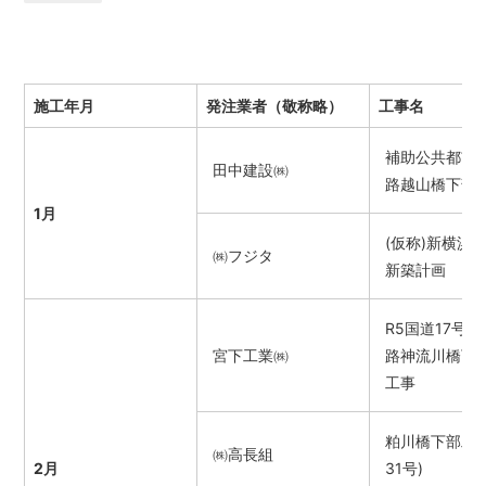
施工年月
発注業者（敬称略）
工事名
補助公共都市
田中建設㈱
路越山橋下部
1月
(仮称)新横浜
㈱フジタ
新築計画
R5国道17号
宮下工業㈱
路神流川橋下
工事
粕川橋下部工(
㈱高長組
2月
31号)