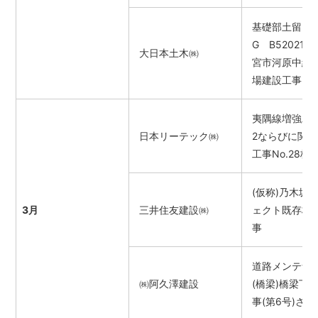
基礎部土留・
G B520210
大日本土木㈱
宮市河原中継
場建設工事
夷隅線増強工
日本リーテック㈱
2ならびに関
工事No.28杭
(仮称)乃木坂
3月
三井住友建設㈱
ェクト既存杭
事
道路メンテナ
㈱阿久澤建設
(橋梁)橋梁下
事(第6号)さ