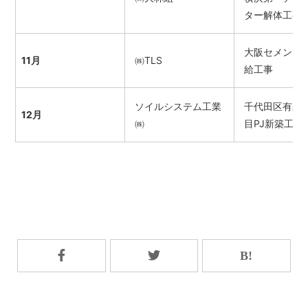
ター解体工事
大阪セメント
11月
㈱TLS
給工事
ソイルシステム工業
千代田区有楽
12月
㈱
目PJ新築工事